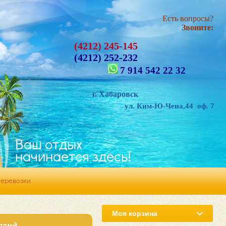
Есть вопросы?
Звоните:
(4212) 245-145
(4212) 252-232
7 914 542 22 32
. Хабаровск
ул. Ким-Ю-Чена,44 оф. 7
Ваш отдых
начинается здесь!
перевозки
Моя корзина
ланд