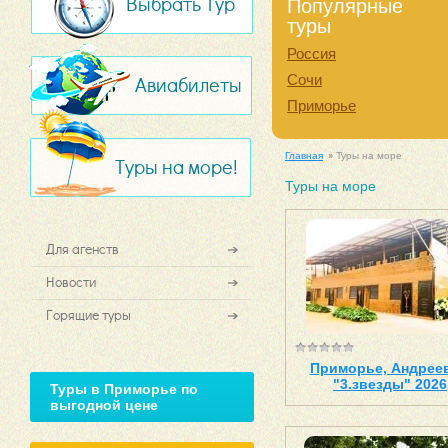
Выбрать Тур
Популярные
туры
Россия
Сочи
Авиабилеты
Приморье
Главная
Туры на море
Туры на море!
Туры на море
Для агенств
Новости
Горящие туры
Приморье, Андреев
"3.звезды" 2026
Туры в Приморье по
выгодной цене