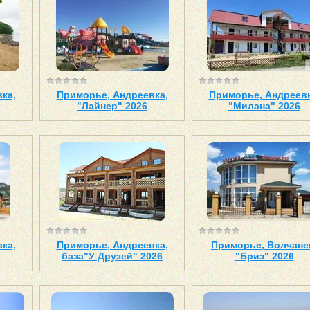
ка,
Приморье, Андреевка,
Приморье, Андреевк
"Лайнер" 2026
"Милана" 2026
ка,
Приморье, Андреевка,
Приморье, Волчане
база"У Друзей" 2026
"Бриз" 2026