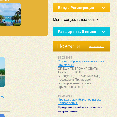
Вход / Регистрация
Мы в социальных сетях
Расширенный поиск
Новости
все новости
15.03.2025
Открыто бронирование туров в
Приморье!
СПЕШИТЕ БРОНИРОВАТЬ
ТУРЫ В ЛЕТО!!!
Автотуры (автобусом) и жд (
поездом) в Приморье!
Бронирование туров в
Приморье Открыто!
а,
30.09.2013
Продажа авиабилетов на все
направления!
Продажа авиабилетов на все
направления!!!