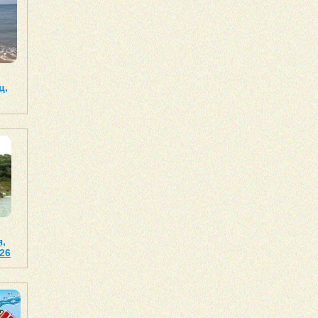
ц,
,
26