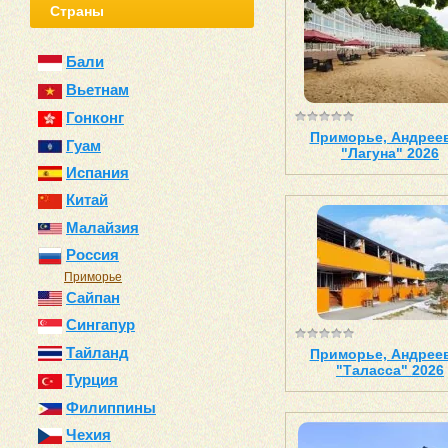
Страны
Бали
Вьетнам
Гонконг
Приморье, Андреев
Гуам
"Лагуна" 2026
Испания
Китай
Малайзия
Россия
Приморье
Сайпан
Сингапур
Тайланд
Приморье, Андреев
"Таласса" 2026
Турция
Филиппины
Чехия