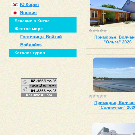
Ю.Корея
Япония
Лечение в Китае
Желтое море
Гостиницы Вэйхай
Приморье, Волчан
"Ольга" 2026
Бэйдайхэ
Каталог туров
Приморье, Волчан
"Солнечная" 202