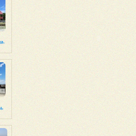
а,
ц,