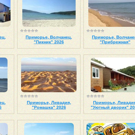
ец,
Приморье, Волчанец,
Приморье, Волчане
"Пикник" 2026
"Прибрежная"
ец,
Приморье, Ливадия,
Приморье, Ливадия
6
"Ромашка" 2026
"Уютный дворик" 20