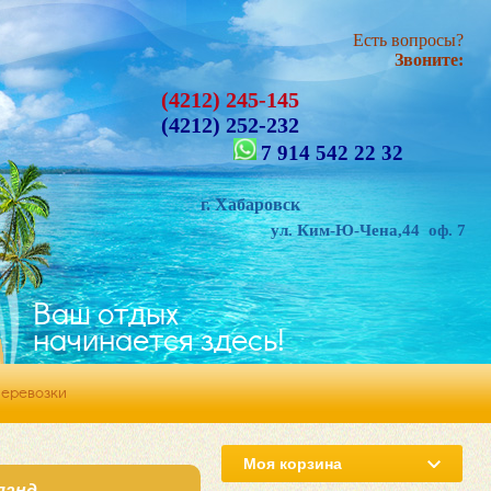
Есть вопросы?
Звоните:
(4212) 245-145
(4212) 252-232
7 914 542 22 32
. Хабаровск
ул. Ким-Ю-Чена,44 оф. 7
Ваш отдых
начинается здесь!
перевозки
Моя корзина
ланд