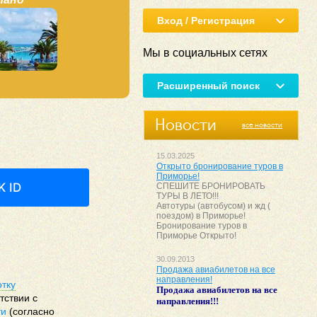
Вход / Регистрация
Мы в социальных сетях
Расширенный поиск
Новости
все новости
15.03.2025
Открыто бронирование туров в
Приморье!
K ID
СПЕШИТЕ БРОНИРОВАТЬ
ТУРЫ В ЛЕТО!!!
Автотуры (автобусом) и жд (
поездом) в Приморье!
Бронирование туров в
Приморье Открыто!
30.09.2013
Продажа авиабилетов на все
направления!
отку
Продажа авиабилетов на все
тствии с
направления!!!
ти
(согласно