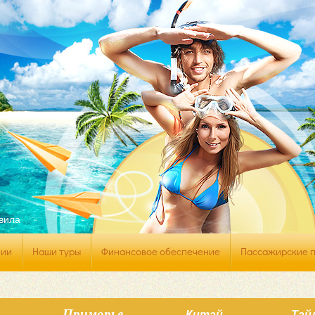
г
вила
нии
Наши туры
Финансовое обеспечение
Пассажирские 
Приморье
Китай
Тай