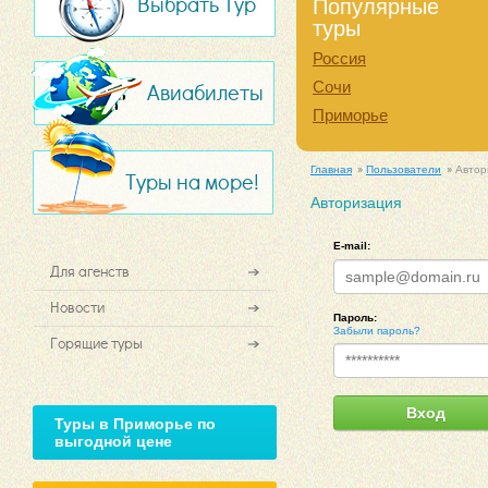
Выбрать Тур
Популярные
туры
Россия
Сочи
Авиабилеты
Приморье
Главная
Пользователи
Автор
Туры на море!
Авторизация
E-mail:
Для агенств
Новости
Пароль:
Забыли пароль?
Горящие туры
Вход
Туры в Приморье по
выгодной цене